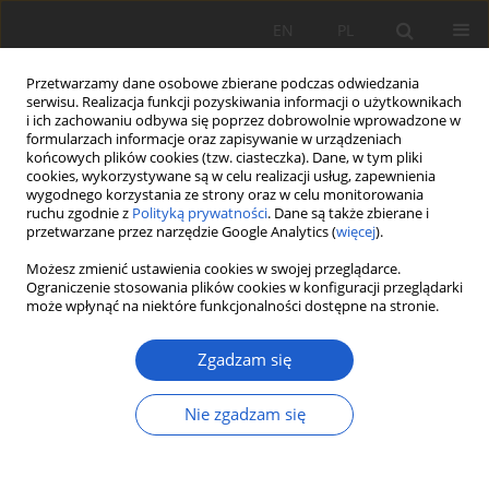
EN
PL
Przetwarzamy dane osobowe zbierane podczas odwiedzania
serwisu. Realizacja funkcji pozyskiwania informacji o użytkownikach
i ich zachowaniu odbywa się poprzez dobrowolnie wprowadzone w
formularzach informacje oraz zapisywanie w urządzeniach
końcowych plików cookies (tzw. ciasteczka). Dane, w tym pliki
cookies, wykorzystywane są w celu realizacji usług, zapewnienia
Archiwum
wygodnego korzystania ze strony oraz w celu monitorowania
ruchu zgodnie z
Polityką prywatności
. Dane są także zbierane i
przetwarzane przez narzędzie Google Analytics (
więcej
).
2026
2025
Możesz zmienić ustawienia cookies w swojej przeglądarce.
Ograniczenie stosowania plików cookies w konfiguracji przeglądarki
1/2026 vol. XXXI
2/2025 vol. XXX
może wpłynąć na niektóre funkcjonalności dostępne na stronie.
1/2025 vol. XXX
Zgadzam się
2024
2023
Nie zgadzam się
2/2024 vol. XXIX
2/2023 vol. XXVIII
1/2024 vol. XXIX
1/2023 vol. XXVIII