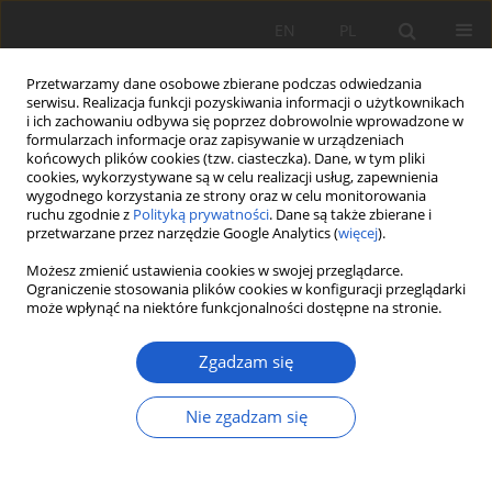
EN
PL
Przetwarzamy dane osobowe zbierane podczas odwiedzania
serwisu. Realizacja funkcji pozyskiwania informacji o użytkownikach
i ich zachowaniu odbywa się poprzez dobrowolnie wprowadzone w
formularzach informacje oraz zapisywanie w urządzeniach
końcowych plików cookies (tzw. ciasteczka). Dane, w tym pliki
cookies, wykorzystywane są w celu realizacji usług, zapewnienia
Lista recenzentów 2016
wygodnego korzystania ze strony oraz w celu monitorowania
ruchu zgodnie z
Polityką prywatności
. Dane są także zbierane i
przetwarzane przez narzędzie Google Analytics (
więcej
).
Wacław Bartoszek (Instytut Botaniki im. W. Szafera PAN,
Kraków)
Możesz zmienić ustawienia cookies w swojej przeglądarce.
Ograniczenie stosowania plików cookies w konfiguracji przeglądarki
Leszek Bernacki (Bielsko-Biała)
może wpłynąć na niektóre funkcjonalności dostępne na stronie.
Urszula Bielczyk (Uniwersytet Pedagogiczny, Kraków)
Joanna Bloch-Orłowska (Uniwersytet Gdański, Gdańsk)
Zgadzam się
Julian Chmiel (Uniwersytet im. Adama Mickiewicza, Poznań)
Anna Cwener (Uniwersytet Marii Curie-Skłodowskiej, Lublin)
Zygmunt Dajdok (Uniwersytet Wrocławski, Wrocław)
Nie zgadzam się
Ludwik Frey (Instytut Botaniki im. W. Szafera PAN, Kraków)
Piotr Górski (Uniwersytet Przyrodniczy w Poznaniu, Poznań)
Bogdan Jackowiak (Uniwersytet im. Adama Mickiewicza,