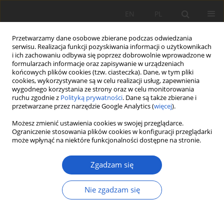
EN
PL
Przetwarzamy dane osobowe zbierane podczas odwiedzania
serwisu. Realizacja funkcji pozyskiwania informacji o użytkownikach
i ich zachowaniu odbywa się poprzez dobrowolnie wprowadzone w
formularzach informacje oraz zapisywanie w urządzeniach
końcowych plików cookies (tzw. ciasteczka). Dane, w tym pliki
cookies, wykorzystywane są w celu realizacji usług, zapewnienia
2/2024 vol. XXIX
wygodnego korzystania ze strony oraz w celu monitorowania
ruchu zgodnie z
Polityką prywatności
. Dane są także zbierane i
przetwarzane przez narzędzie Google Analytics (
więcej
).
NOTATKA BOTANICZNA
Możesz zmienić ustawienia cookies w swojej przeglądarce.
Nowe stanowisko
Goodyera
Ograniczenie stosowania plików cookies w konfiguracji przeglądarki
może wpłynąć na niektóre funkcjonalności dostępne na stronie.
repens
(
Orchidaceae
) w borze
Zgadzam się
sosnowym na Wyżynie
Nie zgadzam się
Częstochowskiej
1
2