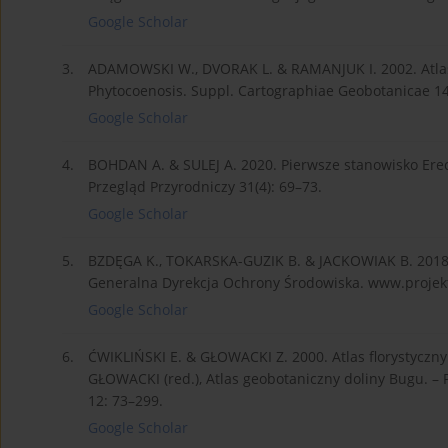
Google Scholar
3.
ADAMOWSKI W., DVORAK L. & RAMANJUK I. 2002. Atlas o
Phytocoenosis. Suppl. Cartographiae Geobotanicae 14
Google Scholar
4.
BOHDAN A. & SULEJ A. 2020. Pierwsze stanowisko Erecht
Przegląd Przyrodniczy 31(4): 69–73.
Google Scholar
5.
BZDĘGA K., TOKARSKA-GUZIK B. & JACKOWIAK B. 2018. A
Generalna Dyrekcja Ochrony Środowiska. www.projekty
Google Scholar
6.
ĆWIKLIŃSKI E. & GŁOWACKI Z. 2000. Atlas florystyczny 
GŁOWACKI (red.), Atlas geobotaniczny doliny Bugu. – 
12: 73–299.
Google Scholar