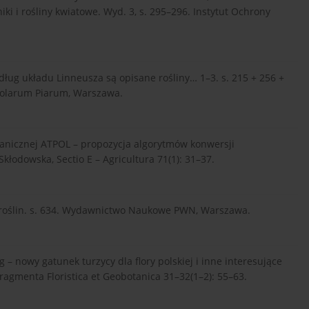
iki i rośliny kwiatowe. Wyd. 3, s. 295–296. Instytut Ochrony
ług układu Linneusza są opisane rośliny… 1–3. s. 215 + 256 +
cholarum Piarum, Warszawa.
anicznej ATPOL – propozycja algorytmów konwersji
kłodowska, Sectio E – Agricultura 71(1): 31–37.
oślin. s. 634. Wydawnictwo Naukowe PWN, Warszawa.
 nowy gatunek turzycy dla flory polskiej i inne interesujące
Fragmenta Floristica et Geobotanica 31–32(1–2): 55–63.