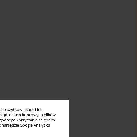
i o użytkownikach i ich
rządzeniach końcowych plików
wygodnego korzystania ze strony
z narzędzie Google Analytics