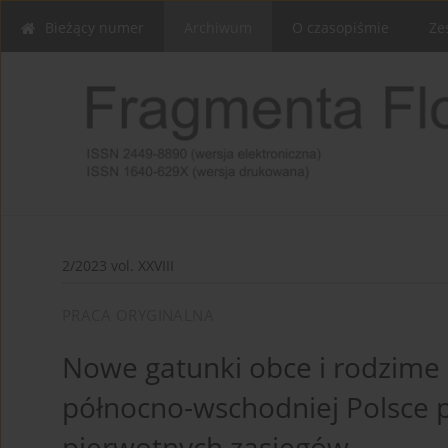
Bieżący numer
Archiwum
O czasopiśmie
Ze
2/2023 vol. XXVIII
PRACA ORYGINALNA
Nowe gatunki obce i rodzime 
północno-wschodniej Polsce 
pierwotnych zasięgów