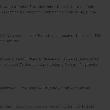
we stanowisko Erechtites hieracifolia (Asteraceae) koło
– Fragmenta Floristica et Geobotanica Polonica 26(1): 176–
0. Vascular plants of Poland. An annotated checklist. s. 526.
nces, Kraków.
IŃSKA A., PIERŚCIŃSKA A., NOWAK A., JAŹWA M., BARTOSZEK
 laxmannii (Typhaceae) w południowej Polsce. – Fragmenta
 Państwowej Rady Ochrony Przyrody w Krakowie, Poznań.
ns, Kew.
https://powo.science.kew.org
(dostęp: 30.10.2023).