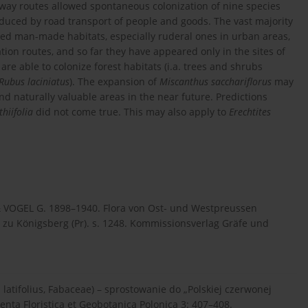
lway routes allowed spontaneous colonization of nine species
oduced by road transport of people and goods. The vast majority
rbed man-made habitats, especially ruderal ones in urban areas,
n routes, and so far they have appeared only in the sites of
 are able to colonize forest habitats (i.a. trees and shrubs
Rubus laciniatus
). The expansion of
Miscanthus sacchariflorus
may
nd naturally valuable areas in the near future. Predictions
thiifolia
did not come true. This may also apply to
Erechtites
 VOGEL G. 1898–1940. Flora von Ost- und Westpreussen
zu Königsberg (Pr). s. 1248. Kommissionsverlag Gräfe und
atifolius, Fabaceae) – sprostowanie do „Polskiej czerwonej
menta Floristica et Geobotanica Polonica 3: 407–408.