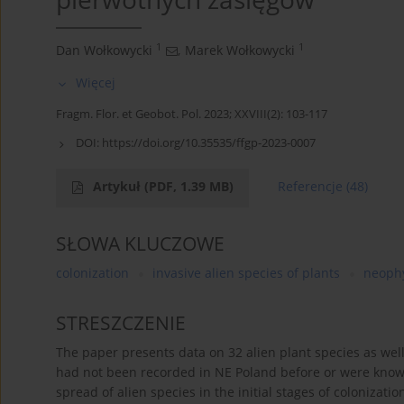
1
1
Dan Wołkowycki
,
Marek Wołkowycki
Więcej
Fragm. Flor. et Geobot. Pol. 2023; XXVIII(2): 103-117
DOI:
https://doi.org/10.35535/ffgp-2023-0007
Artykuł
(PDF, 1.39 MB)
Referencje
(48)
SŁOWA KLUCZOWE
colonization
invasive alien species of plants
neoph
STRESZCZENIE
The paper presents data on 32 alien plant species as well
had not been recorded in NE Poland before or were known
spread of alien species in the initial stages of colonizatio