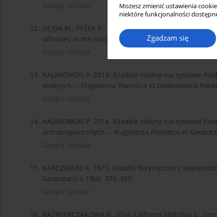
Google Scholar
Możesz zmienić ustawienia cookie
niektóre funkcjonalności dostępne
12.
HEJDA M., PYŠEK P., PERGL J., SÁDLO J., CHYTRÝ M. & JA
Zgadzam się
affinities in the native distribution range matter? – 
Google Scholar
13.
KALINOWSKI P. 2013. Rzadkie rośliny naczyniowe Podla
wodnych. – Fragmenta Floristica et Geobotanica Polon
Google Scholar
14.
KALINOWSKI P. 2014. Rzadkie rośliny naczyniowe Podla
antropogenicznych. – Fragmenta Floristica et Geobota
Google Scholar
15.
KARCZMARZ K. 1973. Notatki florystyczne z województw
Geobotanica 19(4): 379–383.
Google Scholar
16.
KAŹMIERCZAKOWA R. 2014. Lathyrus latifolius L., Gro