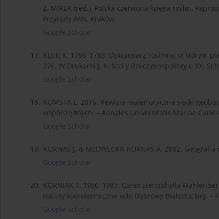
Z. MIREK (red.), Polska czerwona księga roślin. Paprotn
Przyrody PAN, Kraków.
Google Scholar
17.
KLUK K. 1786–1788. Dykcyonarz roślinny, w którym pod
276. W Drukarni J. K. Mci y Rzeczypospolitey u XX. S
Google Scholar
18.
KOMSTA Ł. 2016. Rewizja matematyczna siatki geobot
współrzędnych. – Annales Universitatis Mariae Curie-S
Google Scholar
19.
KORNAŚ J. & MEDWECKA-KORNAŚ A. 2002. Geografia r
Google Scholar
20.
KORNIAK T. 1986–1987. Carex stenophylla Wahlenberg –
rośliny kserotermiczne koło Dąbrowy Białostockiej. – 
Google Scholar