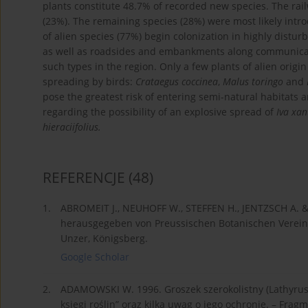
plants constitute 48.7% of recorded new species. The rai
(23%). The remaining species (28%) were most likely intr
of alien species (77%) begin colonization in highly distu
as well as roadsides and embankments along communicatio
such types in the region. Only a few plants of alien origin
spreading by birds:
Crataegus coccinea
,
Malus toringo
and
pose the greatest risk of entering semi-natural habitats a
regarding the possibility of an explosive spread of
Iva xan
hieraciifolius.
REFERENCJE
(48)
1.
ABROMEIT J., NEUHOFF W., STEFFEN H., JENTZSCH A. &
herausgegeben von Preussischen Botanischen Verein 
Unzer, Königsberg.
Google Scholar
2.
ADAMOWSKI W. 1996. Groszek szerokolistny (Lathyrus l
księgi roślin” oraz kilka uwag o jego ochronie. – Frag