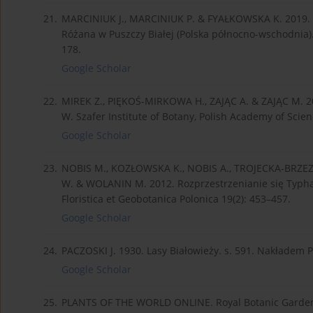
21.
MARCINIUK J., MARCINIUK P. & FYAŁKOWSKA K. 2019. No
Różana w Puszczy Białej (Polska północno-wschodnia). 
178.
Google Scholar
22.
MIREK Z., PIĘKOŚ-MIRKOWA H., ZAJĄC A. & ZAJĄC M. 202
W. Szafer Institute of Botany, Polish Academy of Scie
Google Scholar
23.
NOBIS M., KOZŁOWSKA K., NOBIS A., TROJECKA-BRZEZ
W. & WOLANIN M. 2012. Rozprzestrzenianie się Typha
Floristica et Geobotanica Polonica 19(2): 453–457.
Google Scholar
24.
PACZOSKI J. 1930. Lasy Białowieży. s. 591. Nakładem
Google Scholar
25.
PLANTS OF THE WORLD ONLINE. Royal Botanic Garde