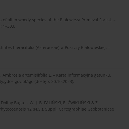
f alien woody species of the Białowieża Primeval Forest. –
: 1–303.
ites hieracifolia (Asteraceae) w Puszczy Białowieskiej. –
mbrosia artemisiifolia L. – Karta informacyjna gatunku.
.gdos.gov.pl/igo (dostęp: 30.10.2023).
Doliny Bugu. – W: J. B. FALIŃSKI, E. ĆWIKLIŃSKI & Z.
Phytocoenosis 12 (N.S.). Suppl. Cartographiae Geobotanicae