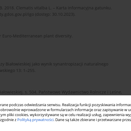
018. Clematis vitalba L. – Karta informacyjna gatunku.
.gdos.gov.pl/igo (dostęp: 30.10.2023).
Euro-Mediterranean plant diversity.
zy Białowieskiej jako wynik synantropizacji naturalnego
skiego 13: 1–255.
Białowieskiej. s. 504. Państwowe Wydawnictwo Rolnicze i Leśne,
ne podczas odwiedzania serwisu. Realizacja funkcji pozyskiwania informacj
obrowolnie wprowadzone w formularzach informacje oraz zapisywanie w u
 tym pliki cookies, wykorzystywane są w celu realizacji usług, zapewnienia 
 zgodnie z
Polityką prywatności
. Dane są także zbierane i przetwarzane prze
asięgami roślin synantropijnych. 6. Iva xanthiifolia Nutt. w
–276.