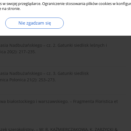
s w swojej przeglądarce. Ograniczenie stosowania plików cookies w konfigur
 na stronie.
ROŠÍK V. 2009. Invasion success of alien plants: do habitat
Nie zgadzam się
Global Ecology and Biogeography 18(3): 372–382.
sia Nadbużańskiego – cz. 2. Gatunki siedlisk leśnych i
ica 20(2): 217–235.
sia Nadbużańskiego – cz. 3. Gatunki siedlisk
nica Polonica 21(2): 253–273.
a białostockiego i warszawskiego. – Fragmenta Floristica et
szek szerokolistny. – W: R. KAŹMIERCZAKOWA, K. ZARZYCKI &