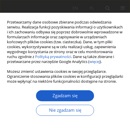
EN
PL
Przetwarzamy dane osobowe zbierane podczas odwiedzania
serwisu. Realizacja funkcji pozyskiwania informacji o użytkownikach
i ich zachowaniu odbywa się poprzez dobrowolnie wprowadzone w
formularzach informacje oraz zapisywanie w urządzeniach
końcowych plików cookies (tzw. ciasteczka). Dane, w tym pliki
cookies, wykorzystywane są w celu realizacji usług, zapewnienia
Słowo kluczowe
ATPOL grid
wygodnego korzystania ze strony oraz w celu monitorowania
ruchu zgodnie z
Polityką prywatności
. Dane są także zbierane i
przetwarzane przez narzędzie Google Analytics (
więcej
).
PRACA ORYGINALNA
Możesz zmienić ustawienia cookies w swojej przeglądarce.
Charakterystyka występowania i stan zagrożenia
Ograniczenie stosowania plików cookies w konfiguracji przeglądarki
może wpłynąć na niektóre funkcjonalności dostępne na stronie.
Gagea minima (Liliaceae) na terenie miasta
Krakowa
Zgadzam się
Magdalena Szczepaniak
,
Agnieszka Nikel
,
Wojciech Paul
,
Lucyna
Musiał
,
Beata Nęcka
Nie zgadzam się
Fragm. Flor. et Geobot. Pol. 2020; XXVII(2): 567-584
DOI
:
https://doi.org/10.35535/ffgp-2020-0034
Statystyki