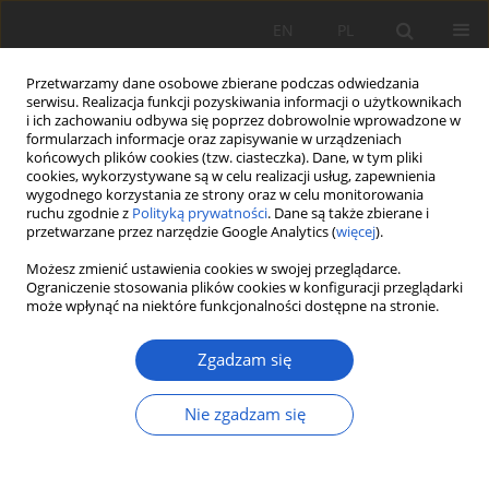
EN
PL
Przetwarzamy dane osobowe zbierane podczas odwiedzania
serwisu. Realizacja funkcji pozyskiwania informacji o użytkownikach
i ich zachowaniu odbywa się poprzez dobrowolnie wprowadzone w
formularzach informacje oraz zapisywanie w urządzeniach
końcowych plików cookies (tzw. ciasteczka). Dane, w tym pliki
cookies, wykorzystywane są w celu realizacji usług, zapewnienia
Słowo kluczowe
medicinal plant
wygodnego korzystania ze strony oraz w celu monitorowania
ruchu zgodnie z
Polityką prywatności
. Dane są także zbierane i
przetwarzane przez narzędzie Google Analytics (
więcej
).
PRACA ORYGINALNA
Możesz zmienić ustawienia cookies w swojej przeglądarce.
Występowanie Atropa belladonna (Solanaceae) w
Ograniczenie stosowania plików cookies w konfiguracji przeglądarki
może wpłynąć na niektóre funkcjonalności dostępne na stronie.
województwie śląskim
Adam Stebel
,
Barbara Dorota Bacler-Żbikowska
Zgadzam się
Fragm. Flor. et Geobot. Pol. 2020; XXVII(2): 537-546
DOI
:
https://doi.org/10.35535/ffgp-2020-0032
Nie zgadzam się
Statystyki
Streszczenie
Artykuł
(PDF)