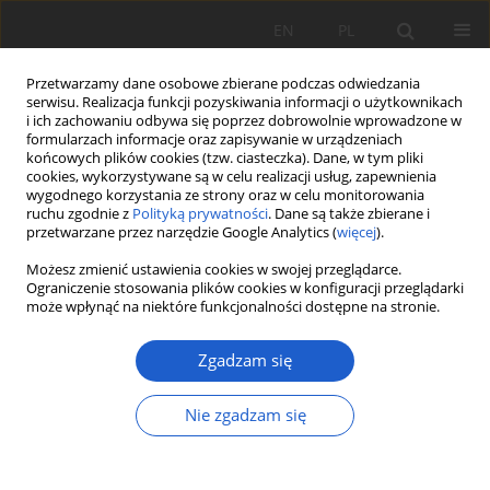
EN
PL
Przetwarzamy dane osobowe zbierane podczas odwiedzania
serwisu. Realizacja funkcji pozyskiwania informacji o użytkownikach
i ich zachowaniu odbywa się poprzez dobrowolnie wprowadzone w
formularzach informacje oraz zapisywanie w urządzeniach
końcowych plików cookies (tzw. ciasteczka). Dane, w tym pliki
cookies, wykorzystywane są w celu realizacji usług, zapewnienia
Słowo kluczowe
tree-related
wygodnego korzystania ze strony oraz w celu monitorowania
ruchu zgodnie z
Polityką prywatności
. Dane są także zbierane i
przetwarzane przez narzędzie Google Analytics (
więcej
).
PRACA ORYGINALNA
Możesz zmienić ustawienia cookies w swojej przeglądarce.
Carpinus betulus a występowanie dziupli
Ograniczenie stosowania plików cookies w konfiguracji przeglądarki
może wpłynąć na niektóre funkcjonalności dostępne na stronie.
naturalnych w lasach gospodarczych
Łukasz Piechnik
Zgadzam się
Fragm. Flor. et Geobot. Pol. 2020; XXVII(1): 33-43
DOI
:
https://doi.org/10.35535/ffgp-2020-0003
Nie zgadzam się
Statystyki
Streszczenie
Artykuł
(PDF)