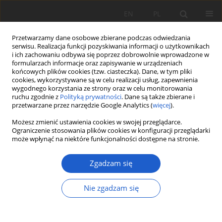
EN
PL
Przetwarzamy dane osobowe zbierane podczas odwiedzania
serwisu. Realizacja funkcji pozyskiwania informacji o użytkownikach
i ich zachowaniu odbywa się poprzez dobrowolnie wprowadzone w
formularzach informacje oraz zapisywanie w urządzeniach
końcowych plików cookies (tzw. ciasteczka). Dane, w tym pliki
cookies, wykorzystywane są w celu realizacji usług, zapewnienia
Słowo kluczowe
vascular plant
wygodnego korzystania ze strony oraz w celu monitorowania
ruchu zgodnie z
Polityką prywatności
. Dane są także zbierane i
przetwarzane przez narzędzie Google Analytics (
więcej
).
PRACA ORYGINALNA
Możesz zmienić ustawienia cookies w swojej przeglądarce.
Carex crawfordii
(
Cyperaceae
) – nowy gatunek dla
Ograniczenie stosowania plików cookies w konfiguracji przeglądarki
może wpłynąć na niektóre funkcjonalności dostępne na stronie.
flory Polski
Robert Zelek
Zgadzam się
Fragm. Flor. et Geobot. Pol. 2023; XXVIII(2): 155-161
DOI
:
https://doi.org/10.35535/ffgp-2023-0012
Nie zgadzam się
Statystyki
Streszczenie
Artykuł
(PDF)