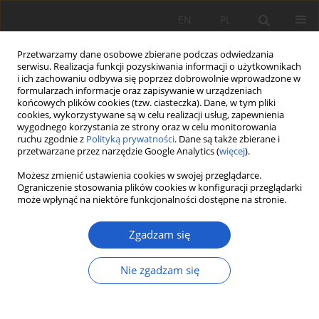
EN
PL
Przetwarzamy dane osobowe zbierane podczas odwiedzania
serwisu. Realizacja funkcji pozyskiwania informacji o użytkownikach
i ich zachowaniu odbywa się poprzez dobrowolnie wprowadzone w
formularzach informacje oraz zapisywanie w urządzeniach
końcowych plików cookies (tzw. ciasteczka). Dane, w tym pliki
cookies, wykorzystywane są w celu realizacji usług, zapewnienia
1/2025 vol. XXX
wygodnego korzystania ze strony oraz w celu monitorowania
ruchu zgodnie z
Polityką prywatności
. Dane są także zbierane i
przetwarzane przez narzędzie Google Analytics (
więcej
).
PRACA ORYGINALNA
Możesz zmienić ustawienia cookies w swojej przeglądarce.
Bellidiastrum michelii
Ograniczenie stosowania plików cookies w konfiguracji przeglądarki
może wpłynąć na niektóre funkcjonalności dostępne na stronie.
(
Asteraceae
) – nowy gatunek dla
Zgadzam się
flory Karpat Wschodnich
Nie zgadzam się
1
2
2
Robert Zelek
,
Marcin Scelina
,
Kazimierz Nóżka
Więcej