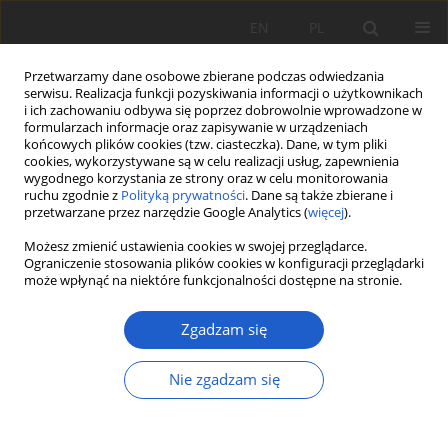
EN
PL
Przetwarzamy dane osobowe zbierane podczas odwiedzania
serwisu. Realizacja funkcji pozyskiwania informacji o użytkownikach
i ich zachowaniu odbywa się poprzez dobrowolnie wprowadzone w
formularzach informacje oraz zapisywanie w urządzeniach
końcowych plików cookies (tzw. ciasteczka). Dane, w tym pliki
cookies, wykorzystywane są w celu realizacji usług, zapewnienia
Autor
Kamila Reczyńska
wygodnego korzystania ze strony oraz w celu monitorowania
ruchu zgodnie z
Polityką prywatności
. Dane są także zbierane i
przetwarzane przez narzędzie Google Analytics (
więcej
).
PRACA ORYGINALNA
Możesz zmienić ustawienia cookies w swojej przeglądarce.
Zespół
Ctenidio
-
Polypodietum vulgaris
w
Ograniczenie stosowania plików cookies w konfiguracji przeglądarki
może wpłynąć na niektóre funkcjonalności dostępne na stronie.
Pienińskim Parku Narodowym (Karpaty
Zachodnie)
Zgadzam się
Krzysztof Świerkosz
,
Kamila Reczyńska
,
Grzegorz Vončina
Fragm. Flor. et Geobot. Pol. 2025; XXX(1): 3-14
Nie zgadzam się
DOI
:
https://doi.org/10.35535/ffgp-2025-0001
Statystyki