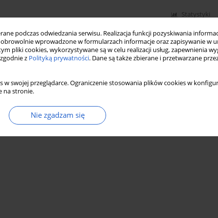
Statystyki
ne podczas odwiedzania serwisu. Realizacja funkcji pozyskiwania informacj
obrowolnie wprowadzone w formularzach informacje oraz zapisywanie w u
 tym pliki cookies, wykorzystywane są w celu realizacji usług, zapewnienia 
(Ascomycota) na Pomorzu Zachodnim (Polska
 zgodnie z
Polityką prywatności
. Dane są także zbierane i przetwarzane prze
s w swojej przeglądarce. Ograniczenie stosowania plików cookies w konfigur
 na stronie.
Nie zgadzam się
Statystyki