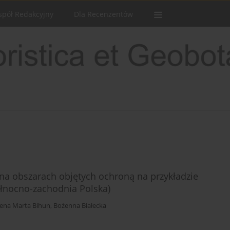
spół Redakcyjny
Dla Recenzentów
 obszarach objętych ochroną na przykładzie
łnocno-zachodnia Polska)
ena Marta Bihun
,
Bożenna Białecka