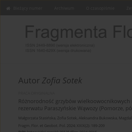
Bieżący numer
Archiwum
O czasopiśmie
Ze
Autor
Zofia Sotek
PRACA ORYGINALNA
Różnorodność grzybów wielkoowocnikowych na
rezerwatu Paraszyńskie Wąwozy (Pomorze, pó
Małgorzata Stasińska
,
Zofia Sotek
,
Aleksandra Bukowska
,
Magdal
Fragm. Flor. et Geobot. Pol. 2024; XXIX(2): 189-209