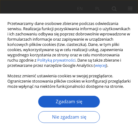
EN
PL
Przetwarzamy dane osobowe zbierane podczas odwiedzania
serwisu. Realizacja funkcji pozyskiwania informacji o użytkownikach
i ich zachowaniu odbywa się poprzez dobrowolnie wprowadzone w
formularzach informacje oraz zapisywanie w urządzeniach
końcowych plików cookies (tzw. ciasteczka). Dane, w tym pliki
cookies, wykorzystywane są w celu realizacji usług, zapewnienia
Autor
Kamil Sułkowski
wygodnego korzystania ze strony oraz w celu monitorowania
ruchu zgodnie z
Polityką prywatności
. Dane są także zbierane i
przetwarzane przez narzędzie Google Analytics (
więcej
).
PRACA ORYGINALNA
Orchis
×
haussknechtii
(
Orchidaceae
) na
Możesz zmienić ustawienia cookies w swojej przeglądarce.
Ograniczenie stosowania plików cookies w konfiguracji przeglądarki
Białowodzkiej Górze w Beskidzie Wyspowym
może wpłynąć na niektóre funkcjonalności dostępne na stronie.
(Karpaty Zachodnie)
Zgadzam się
Robert Zelek
,
Kamil Sułkowski
,
Agnieszka Michalik
Fragm. Flor. et Geobot. Pol. 2025; XXX(2): 177-183
DOI
:
https://doi.org/10.35535/ffgp-2025-0015
Nie zgadzam się
Statystyki
Streszczenie
Artykuł
(PDF)