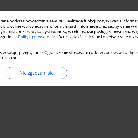
Statystyki
ne podczas odwiedzania serwisu. Realizacja funkcji pozyskiwania informacj
obrowolnie wprowadzone w formularzach informacje oraz zapisywanie w u
 tym pliki cookies, wykorzystywane są w celu realizacji usług, zapewnienia 
 zgodnie z
Polityką prywatności
. Dane są także zbierane i przetwarzane prze
s w swojej przeglądarce. Ograniczenie stosowania plików cookies w konfigur
 na stronie.
Nie zgadzam się