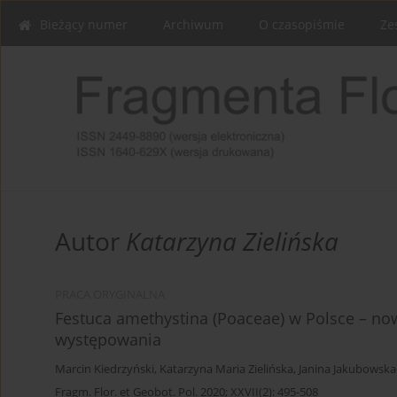
Bieżący numer
Archiwum
O czasopiśmie
Ze
Autor
Katarzyna Zielińska
PRACA ORYGINALNA
Festuca amethystina (Poaceae) w Polsce – nowe
występowania
Marcin Kiedrzyński
,
Katarzyna Maria Zielińska
,
Janina Jakubowsk
Fragm. Flor. et Geobot. Pol. 2020; XXVII(2): 495-508