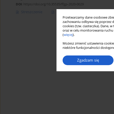
DOI
:
https://doi.org/10.35535/ffgp-2020-0029
Streszczenie
Artykuł
(PDF)
Przetwarzamy dane osobowe zbiera
zachowaniu odbywa się poprzez d
cookies (tzw. ciasteczka). Dane, w
oraz w celu monitorowania ruchu
(
więcej
).
Możesz zmienić ustawienia cookie
niektóre funkcjonalności dostępne
Zgadzam się