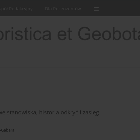
spół Redakcyjny
Dla Recenzentów
 stanowiska, historia odkryć i zasięg
a-Gabara