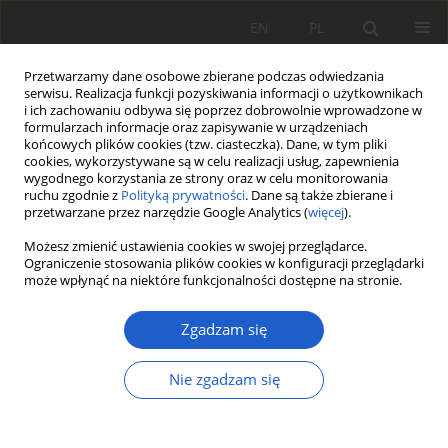
EN
PL
Przetwarzamy dane osobowe zbierane podczas odwiedzania
serwisu. Realizacja funkcji pozyskiwania informacji o użytkownikach
i ich zachowaniu odbywa się poprzez dobrowolnie wprowadzone w
formularzach informacje oraz zapisywanie w urządzeniach
końcowych plików cookies (tzw. ciasteczka). Dane, w tym pliki
cookies, wykorzystywane są w celu realizacji usług, zapewnienia
Słowo kluczowe
Sphagno
wygodnego korzystania ze strony oraz w celu monitorowania
ruchu zgodnie z
Polityką prywatności
. Dane są także zbierane i
recurvi-Eriophoretum vaginati
przetwarzane przez narzędzie Google Analytics (
więcej
).
Możesz zmienić ustawienia cookies w swojej przeglądarce.
Ograniczenie stosowania plików cookies w konfiguracji przeglądarki
PRACA ORYGINALNA
może wpłynąć na niektóre funkcjonalności dostępne na stronie.
Stan zachowania szaty roślinnej rezerwatu „Suchy
Łuk” na Płaskowyżu Kolbuszowskim oraz jej
Zgadzam się
zmiany w ciągu 30 lat
Nie zgadzam się
Tomasz Wójcik
,
Agata Stadnicka-Futoma
,
Aleksandra Turczyn
Fragm. Flor. et Geobot. Pol. 2025; XXX(1): 21-46
DOI
:
https://doi.org/10.35535/ffgp-2025-0003
Statystyki