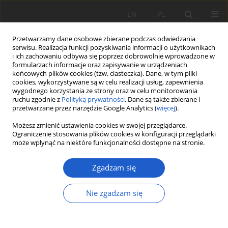
EN
PL
Przetwarzamy dane osobowe zbierane podczas odwiedzania
serwisu. Realizacja funkcji pozyskiwania informacji o użytkownikach
i ich zachowaniu odbywa się poprzez dobrowolnie wprowadzone w
formularzach informacje oraz zapisywanie w urządzeniach
końcowych plików cookies (tzw. ciasteczka). Dane, w tym pliki
cookies, wykorzystywane są w celu realizacji usług, zapewnienia
Słowo kluczowe
TPOL
wygodnego korzystania ze strony oraz w celu monitorowania
ruchu zgodnie z
Polityką prywatności
. Dane są także zbierane i
przetwarzane przez narzędzie Google Analytics (
więcej
).
PRACA ORYGINALNA
Możesz zmienić ustawienia cookies w swojej przeglądarce.
Nowe stanowisko
Succisella inflexa
(
Dipsacaceae
)
Ograniczenie stosowania plików cookies w konfiguracji przeglądarki
może wpłynąć na niektóre funkcjonalności dostępne na stronie.
w Beskidzie Niskim (Karpaty Zachodnie)
Robert Zelek
,
Witold Ziaja
,
Marian Szewczyk
,
Maria Ziaja
Zgadzam się
Fragm. Flor. et Geobot. Pol. 2025; XXX(2): 169-175
DOI
:
https://doi.org/10.35535/ffgp-2025-0014
Nie zgadzam się
Statystyki
Streszczenie
Artykuł
(PDF)