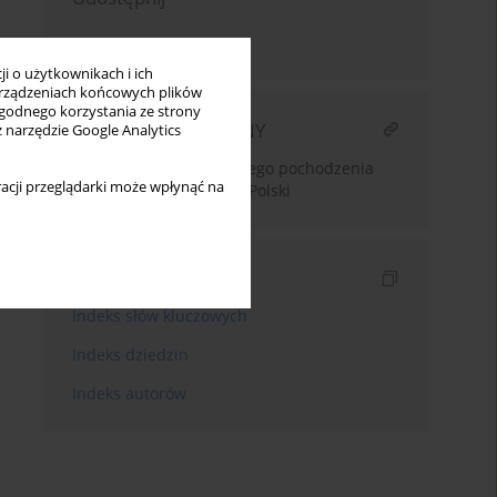
Wyślij mailem
i o użytkownikach i ich
rządzeniach końcowych plików
wygodnego korzystania ze strony
ARTYKUŁ POWIĄZANY
z narzędzie Google Analytics
Rośliny naczyniowe obcego pochodzenia
acji przeglądarki może wpłynąć na
zadomowione w lasach Polski
Indeksy
Indeks słów kluczowych
Indeks dziedzin
Indeks autorów