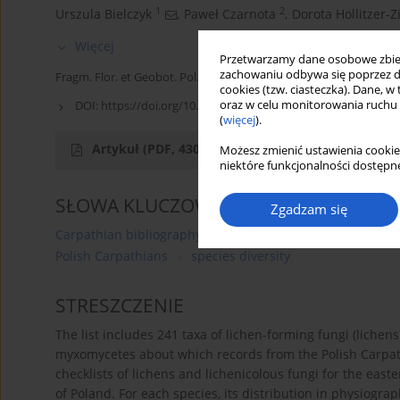
1
2
Urszula Bielczyk
,
Paweł Czarnota
,
Dorota Hollitzer-Z
Więcej
Przetwarzamy dane osobowe zbiera
zachowaniu odbywa się poprzez d
Fragm. Flor. et Geobot. Pol. 2020; XXVII(2): 323-357
cookies (tzw. ciasteczka). Dane, w
oraz w celu monitorowania ruchu
DOI:
https://doi.org/10.35535/ffgp-2020-0019
(
więcej
).
Artykuł
(PDF, 430.03 kB)
Możesz zmienić ustawienia cookie
niektóre funkcjonalności dostępne
SŁOWA KLUCZOWE
Zgadzam się
Carpathian bibliography
checklist
lichen-forming-f
Polish Carpathians
species diversity
STRESZCZENIE
The list includes 241 taxa of lichen-forming fungi (lichens
myxomycetes about which records from the Polish Carpathi
checklists of lichens and lichenicolous fungi for the eas
of Poland. For each species, its distribution in physiograp