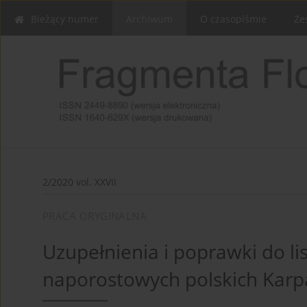
Bieżący numer
Archiwum
O czasopiśmie
Ze
2/2020 vol. XXVII
PRACA ORYGINALNA
Uzupełnienia i poprawki do li
naporostowych polskich Karp