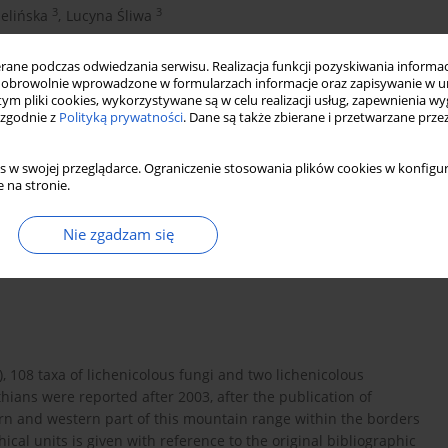
3
3
ielińska
,
Lucyna Śliwa
ne podczas odwiedzania serwisu. Realizacja funkcji pozyskiwania informacj
obrowolnie wprowadzone w formularzach informacje oraz zapisywanie w u
 tym pliki cookies, wykorzystywane są w celu realizacji usług, zapewnienia 
 zgodnie z
Polityką prywatności
. Dane są także zbierane i przetwarzane prze
s w swojej przeglądarce. Ograniczenie stosowania plików cookies w konfigur
 na stronie.
Nie zgadzam się
ungi
lichenicolous fungi
lichenicolous myxomycetes
), 108 taxa of lichenicolous fungi and two lichenicolous
ans were reported after 2003, after the publication of
tern and western part of this mountain range within the borders
hical units is given with reference to the original bibliographic