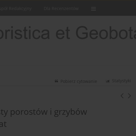
spół Redakcyjny
Dla Recenzentów
Statystyki
Pobierz cytowanie
sty porostów i grzybów
at