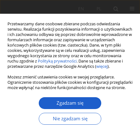
EN
PL
Przetwarzamy dane osobowe zbierane podczas odwiedzania
serwisu. Realizacja funkcji pozyskiwania informacji o użytkownikach
i ich zachowaniu odbywa się poprzez dobrowolnie wprowadzone w
formularzach informacje oraz zapisywanie w urządzeniach
końcowych plików cookies (tzw. ciasteczka). Dane, w tym pliki
cookies, wykorzystywane są w celu realizacji usług, zapewnienia
2/2020 vol. XXVII
wygodnego korzystania ze strony oraz w celu monitorowania
ruchu zgodnie z
Polityką prywatności
. Dane są także zbierane i
przetwarzane przez narzędzie Google Analytics (
więcej
).
PRACA ORYGINALNA
Możesz zmienić ustawienia cookies w swojej przeglądarce.
Zespół Riccietum fluitantis
Ograniczenie stosowania plików cookies w konfiguracji przeglądarki
może wpłynąć na niektóre funkcjonalności dostępne na stronie.
Slavnić 1956 w starorzeczach
Zgadzam się
południowo-zachodniej Polski
Nie zgadzam się
1
2
Krzysztof Spałek
,
Adam Stebel
Więcej