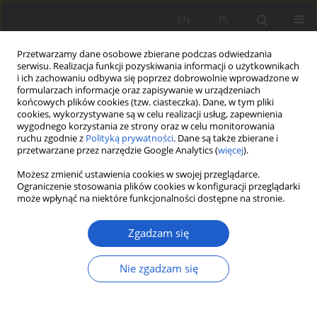
EN
PL
Przetwarzamy dane osobowe zbierane podczas odwiedzania
serwisu. Realizacja funkcji pozyskiwania informacji o użytkownikach
i ich zachowaniu odbywa się poprzez dobrowolnie wprowadzone w
formularzach informacje oraz zapisywanie w urządzeniach
końcowych plików cookies (tzw. ciasteczka). Dane, w tym pliki
cookies, wykorzystywane są w celu realizacji usług, zapewnienia
Autor
Marcin Matysek
wygodnego korzystania ze strony oraz w celu monitorowania
ruchu zgodnie z
Polityką prywatności
. Dane są także zbierane i
przetwarzane przez narzędzie Google Analytics (
więcej
).
PRACA ORYGINALNA
Możesz zmienić ustawienia cookies w swojej przeglądarce.
Notatki florystyczne z Tatrzańskiego Parku
Ograniczenie stosowania plików cookies w konfiguracji przeglądarki
może wpłynąć na niektóre funkcjonalności dostępne na stronie.
Narodowego
Antoni Zięba
,
Sławomir Wróbel
,
Anna Maria Ociepa
,
Paweł Kauzal
,
Zgadzam się
Magdalena Sitarz
,
Bogusław Binkiewicz
,
Anna Delimat
,
Anna Koczur
,
Marcin Matysek
,
Marian Sęktas
,
Piotr Górski
,
Maria Król
,
Jarosław
Rabiasz
,
Stanisław Broński
,
Grzegorz Grzejszczak
,
Jacob Koopman
,
Nie zgadzam się
Helena Więcław
,
Tomasz Zwijacz-Kozica
Fragm. Flor. et Geobot. Pol. 2023; XXVIII(1): 3-22
DOI
:
https://doi.org/10.35535/ffgp-2023-0001