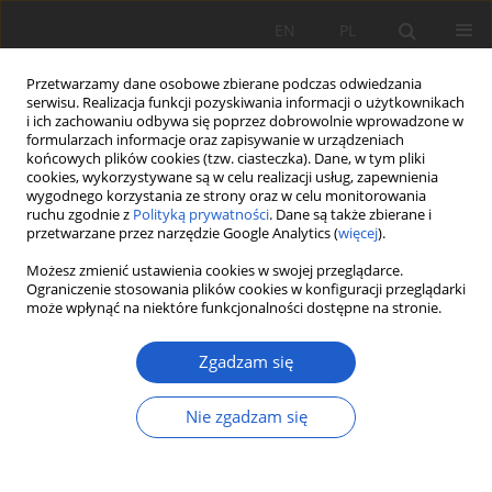
EN
PL
Przetwarzamy dane osobowe zbierane podczas odwiedzania
serwisu. Realizacja funkcji pozyskiwania informacji o użytkownikach
i ich zachowaniu odbywa się poprzez dobrowolnie wprowadzone w
formularzach informacje oraz zapisywanie w urządzeniach
końcowych plików cookies (tzw. ciasteczka). Dane, w tym pliki
cookies, wykorzystywane są w celu realizacji usług, zapewnienia
Autor
Tomasz Jonderko
wygodnego korzystania ze strony oraz w celu monitorowania
ruchu zgodnie z
Polityką prywatności
. Dane są także zbierane i
przetwarzane przez narzędzie Google Analytics (
więcej
).
PRACA ORYGINALNA
Możesz zmienić ustawienia cookies w swojej przeglądarce.
Brachythecio rivularis-Cratoneuretum
w zachodniej
Ograniczenie stosowania plików cookies w konfiguracji przeglądarki
może wpłynąć na niektóre funkcjonalności dostępne na stronie.
części Karpat (Polska południowa)
Adam Stebel
,
Andrzej Tyc
,
Tomasz Jonderko
,
Tomasz Beczała
Zgadzam się
Fragm. Flor. et Geobot. Pol. 2025; XXX(1): 81-93
DOI
:
https://doi.org/10.35535/ffgp-2025-0006
Nie zgadzam się
Statystyki
Streszczenie
Artykuł
(PDF)