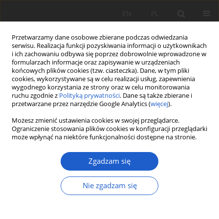
EN
PL
Przetwarzamy dane osobowe zbierane podczas odwiedzania
serwisu. Realizacja funkcji pozyskiwania informacji o użytkownikach
i ich zachowaniu odbywa się poprzez dobrowolnie wprowadzone w
formularzach informacje oraz zapisywanie w urządzeniach
końcowych plików cookies (tzw. ciasteczka). Dane, w tym pliki
cookies, wykorzystywane są w celu realizacji usług, zapewnienia
Autor
Łukasz Maćkowiak
wygodnego korzystania ze strony oraz w celu monitorowania
ruchu zgodnie z
Polityką prywatności
. Dane są także zbierane i
przetwarzane przez narzędzie Google Analytics (
więcej
).
NOTATKA BOTANICZNA
Możesz zmienić ustawienia cookies w swojej przeglądarce.
Allium ursinum i A. scorodoprasum
Ograniczenie stosowania plików cookies w konfiguracji przeglądarki
może wpłynąć na niektóre funkcjonalności dostępne na stronie.
(Amaryllidaceae) – rzadkie gatunki w zabytkowym
parku podworskim w Kamieńcu (Wielkopolska)
Zgadzam się
Łukasz Maćkowiak
Fragm. Flor. et Geobot. Pol. 2020; XXVII(2): 724-727
Nie zgadzam się
DOI
:
https://doi.org/10.35535/ffgp-2020-0057
Statystyki