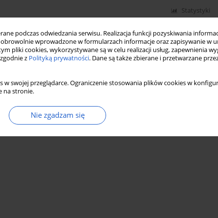
Statystyki
ne podczas odwiedzania serwisu. Realizacja funkcji pozyskiwania informacj
obrowolnie wprowadzone w formularzach informacje oraz zapisywanie w u
 tym pliki cookies, wykorzystywane są w celu realizacji usług, zapewnienia 
 zgodnie z
Polityką prywatności
. Dane są także zbierane i przetwarzane prze
s w swojej przeglądarce. Ograniczenie stosowania plików cookies w konfigur
 na stronie.
Nie zgadzam się