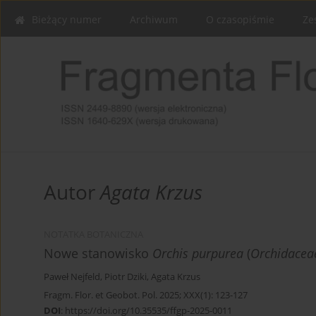
Bieżący numer
Archiwum
O czasopiśmie
Ze
Autor
Agata Krzus
NOTATKA BOTANICZNA
Nowe stanowisko
Orchis purpurea
(
Orchidacea
Paweł Nejfeld
,
Piotr Dziki
,
Agata Krzus
Fragm. Flor. et Geobot. Pol. 2025; XXX(1): 123-127
DOI
:
https://doi.org/10.35535/ffgp-2025-0011