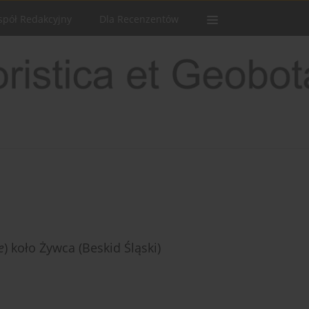
spół Redakcyjny
Dla Recenzentów
e
) koło Żywca (Beskid Śląski)