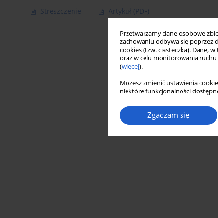
Streszczenie
Artykuł
(PDF)
Przetwarzamy dane osobowe zbiera
zachowaniu odbywa się poprzez d
cookies (tzw. ciasteczka). Dane, w
oraz w celu monitorowania ruchu
(
więcej
).
Możesz zmienić ustawienia cookie
niektóre funkcjonalności dostępne
Zgadzam się