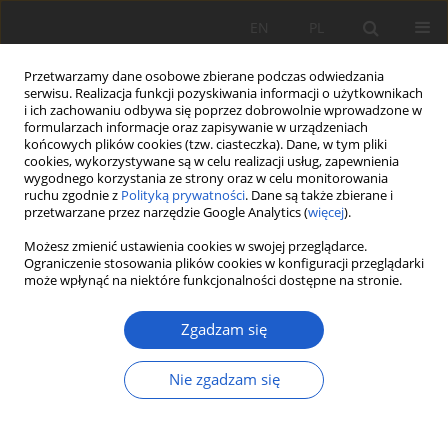
EN
PL
Przetwarzamy dane osobowe zbierane podczas odwiedzania
serwisu. Realizacja funkcji pozyskiwania informacji o użytkownikach
i ich zachowaniu odbywa się poprzez dobrowolnie wprowadzone w
formularzach informacje oraz zapisywanie w urządzeniach
końcowych plików cookies (tzw. ciasteczka). Dane, w tym pliki
cookies, wykorzystywane są w celu realizacji usług, zapewnienia
Autor
Daniel Skowron
wygodnego korzystania ze strony oraz w celu monitorowania
ruchu zgodnie z
Polityką prywatności
. Dane są także zbierane i
przetwarzane przez narzędzie Google Analytics (
więcej
).
PRACA ORYGINALNA
Materiały do brioflory Polski północno-
Możesz zmienić ustawienia cookies w swojej przeglądarce.
Ograniczenie stosowania plików cookies w konfiguracji przeglądarki
wschodniej. Mchy i wątrobowce rezerwatu „Stara
może wpłynąć na niektóre funkcjonalności dostępne na stronie.
Dębina” (Puszcza Knyszyńska).
Zgadzam się
Daniel Skowron
,
Mariusz Wierzgoń
Fragm. Flor. et Geobot. Pol. 2025; XXX(1): 95-108
DOI
:
https://doi.org/10.35535/ffgp-2025-0008
Nie zgadzam się
Statystyki
Streszczenie
Artykuł
(PDF)