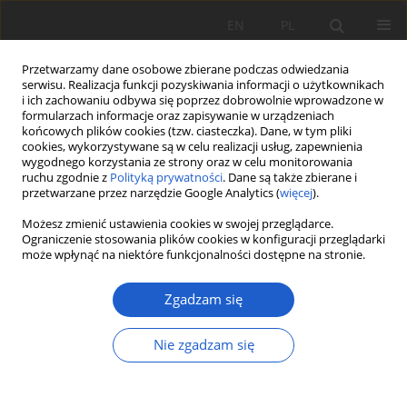
EN
PL
Przetwarzamy dane osobowe zbierane podczas odwiedzania
serwisu. Realizacja funkcji pozyskiwania informacji o użytkownikach
i ich zachowaniu odbywa się poprzez dobrowolnie wprowadzone w
formularzach informacje oraz zapisywanie w urządzeniach
końcowych plików cookies (tzw. ciasteczka). Dane, w tym pliki
cookies, wykorzystywane są w celu realizacji usług, zapewnienia
Autor
Paweł Nejfeld
wygodnego korzystania ze strony oraz w celu monitorowania
ruchu zgodnie z
Polityką prywatności
. Dane są także zbierane i
przetwarzane przez narzędzie Google Analytics (
więcej
).
NOTATKA BOTANICZNA
Nowe stanowisko
Orchis purpurea
(
Orchidaceae
)
Możesz zmienić ustawienia cookies w swojej przeglądarce.
Ograniczenie stosowania plików cookies w konfiguracji przeglądarki
koło Żywca (Beskid Śląski)
może wpłynąć na niektóre funkcjonalności dostępne na stronie.
Paweł Nejfeld
,
Piotr Dziki
,
Agata Krzus
Zgadzam się
Fragm. Flor. et Geobot. Pol. 2025; XXX(1): 123-127
DOI
:
https://doi.org/10.35535/ffgp-2025-0011
Statystyki
Nie zgadzam się
Streszczenie
Artykuł
(PDF)