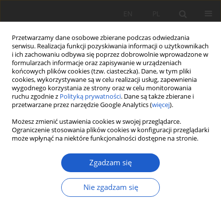
EN
PL
Przetwarzamy dane osobowe zbierane podczas odwiedzania
serwisu. Realizacja funkcji pozyskiwania informacji o użytkownikach
i ich zachowaniu odbywa się poprzez dobrowolnie wprowadzone w
formularzach informacje oraz zapisywanie w urządzeniach
końcowych plików cookies (tzw. ciasteczka). Dane, w tym pliki
cookies, wykorzystywane są w celu realizacji usług, zapewnienia
Autor
Witold Ziaja
wygodnego korzystania ze strony oraz w celu monitorowania
ruchu zgodnie z
Polityką prywatności
. Dane są także zbierane i
przetwarzane przez narzędzie Google Analytics (
więcej
).
PRACA ORYGINALNA
Możesz zmienić ustawienia cookies w swojej przeglądarce.
Nowe stanowisko
Succisella inflexa
(
Dipsacaceae
)
Ograniczenie stosowania plików cookies w konfiguracji przeglądarki
może wpłynąć na niektóre funkcjonalności dostępne na stronie.
w Beskidzie Niskim (Karpaty Zachodnie)
Robert Zelek
,
Witold Ziaja
,
Marian Szewczyk
,
Maria Ziaja
Zgadzam się
Fragm. Flor. et Geobot. Pol. 2025; XXX(2): 169-175
DOI
:
https://doi.org/10.35535/ffgp-2025-0014
Nie zgadzam się
Statystyki
Streszczenie
Artykuł
(PDF)